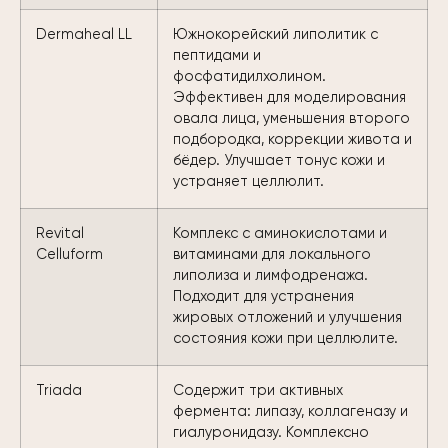
Dermaheal LL
Южнокорейский липолитик с
пептидами и
фосфатидилхолином.
Эффективен для моделирования
овала лица, уменьшения второго
подбородка, коррекции живота и
бёдер. Улучшает тонус кожи и
устраняет целлюлит.
Revital
Комплекс с аминокислотами и
Celluform
витаминами для локального
липолиза и лимфодренажа.
Подходит для устранения
жировых отложений и улучшения
состояния кожи при целлюлите.
Triada
Содержит три активных
фермента: липазу, коллагеназу и
гиалуронидазу. Комплексно