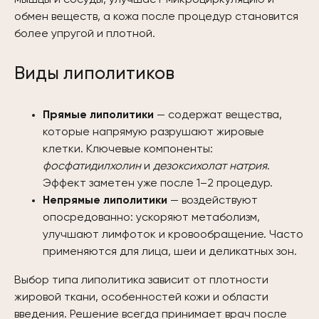
мышцы и сосуды, улучшает микроциркуляцию и
обмен веществ, а кожа после процедур становится
более упругой и плотной.
Виды липолитиков
Прямые липолитики
— содержат вещества,
которые напрямую разрушают жировые
клетки. Ключевые компоненты:
фосфатидилхолин
и
дезоксихолат натрия
.
Эффект заметен уже после 1–2 процедур.
Непрямые липолитики
— воздействуют
опосредованно: ускоряют метаболизм,
улучшают лимфоток и кровообращение. Часто
применяются для лица, шеи и деликатных зон.
Выбор типа липолитика зависит от плотности
жировой ткани, особенностей кожи и области
введения. Решение всегда принимает врач после