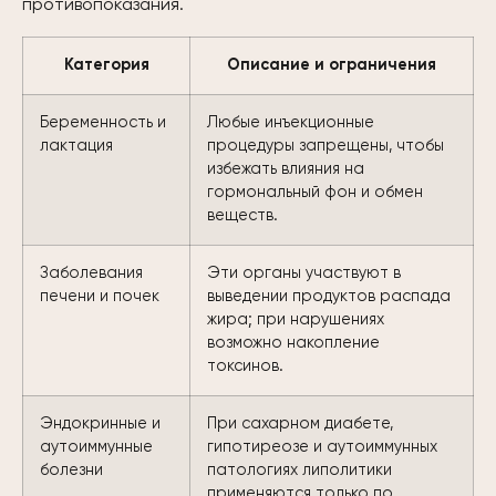
противопоказания.
Категория
Описание и ограничения
Беременность и
Любые инъекционные
лактация
процедуры запрещены, чтобы
избежать влияния на
гормональный фон и обмен
веществ.
Заболевания
Эти органы участвуют в
печени и почек
выведении продуктов распада
жира; при нарушениях
возможно накопление
токсинов.
Эндокринные и
При сахарном диабете,
аутоиммунные
гипотиреозе и аутоиммунных
болезни
патологиях липолитики
применяются только по