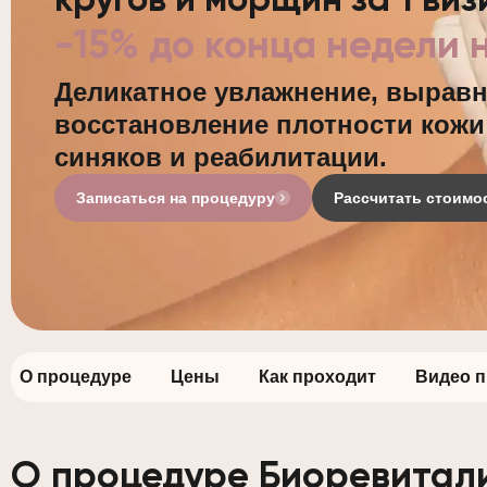
кругов и морщин за 1 виз
-15% до конца недели н
Деликатное увлажнение, выравн
восстановление плотности кожи 
синяков и реабилитации.
Записаться на процедуру
Рассчитать стоимо
О процедуре
Цены
Как проходит
Видео 
О процедуре Биоревитали