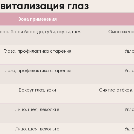
витализация глаз
Зона применения
сослёзная борозда, губы, скулы, шея
Омоложение
Глаза, профилактика старения
Увл
Глаза, профилактика старения
Увл
Вокруг глаз, веки
Снятие отёков,
Лицо, шея, декольте
Увл
Лицо, шея, декольте
Увл