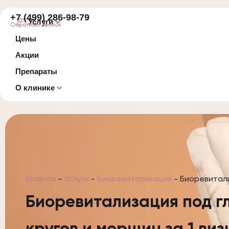
+7 (499) 286-98-79
Услуги
Обратный звонок
Цены
Акции
Препараты
О клинике
Главная
-
Услуги
-
Биоревитализация
-
Биоревитали
Биоревитализация под гл