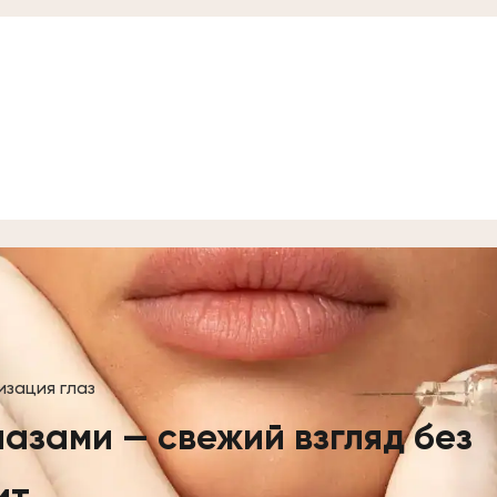
зация глаз
азами — свежий взгляд без