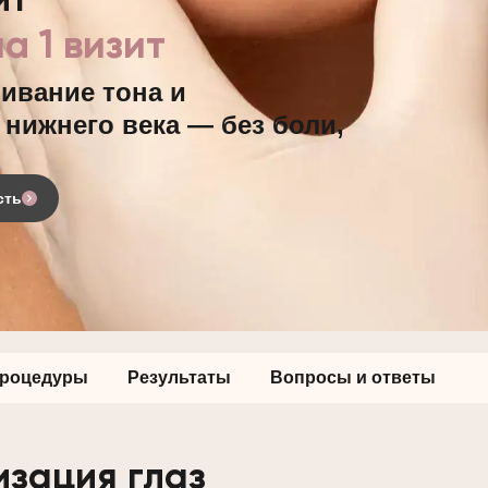
ит
а 1 визит
ивание тона и
нижнего века — без боли,
сть
процедуры
Результаты
Вопросы и ответы
зация глаз