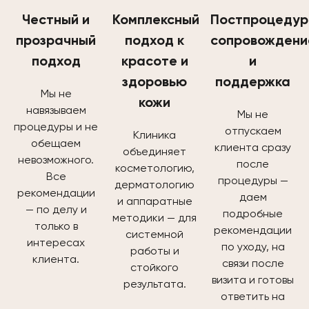
Честный и
Комплексный
Постпроцедур
прозрачный
подход к
сопровождени
подход
красоте и
и
здоровью
поддержка
Мы не
кожи
навязываем
Мы не
процедуры и не
отпускаем
Клиника
обещаем
клиента сразу
объединяет
невозможного.
после
косметологию,
Все
процедуры —
дерматологию
рекомендации
даем
и аппаратные
— по делу и
подробные
методики — для
только в
рекомендации
системной
интересах
по уходу, на
работы и
клиента.
связи после
стойкого
визита и готовы
результата.
ответить на