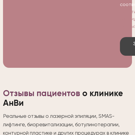
соотв
полит
конфи
данны
Отзывы пациентов
о клинике
АнВи
Реальные отзывы о лазерной эпиляции, SMAS-
лифтинге, биоревитализации, ботулинотерапии,
контурной пластике и других процедурах в клинике