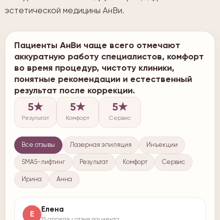
эстетической медицины АнВи.
Пациенты АнВи чаще всего отмечают
аккуратную работу специалистов, комфорт
во время процедур, чистоту клиники,
понятные рекомендации и естественный
результат после коррекции.
5★
5★
5★
Результат
Комфорт
Сервис
Все отзывы
Лазерная эпиляция
Инъекции
SMAS-лифтинг
Результат
Комфорт
Сервис
Ирина
Анна
Елена
Е
15 апреля • отзыв пациента