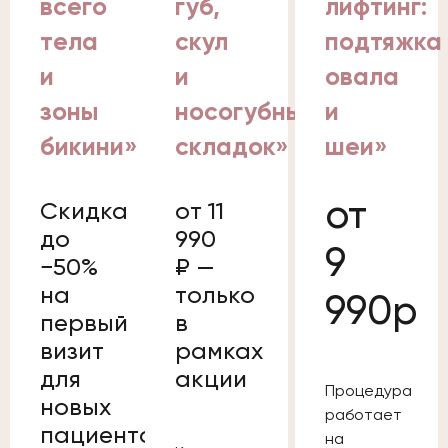
всего
губ,
лифтинг:
тела
скул
подтяжка
и
и
овала
зоны
носогубных
и
бикини»
складок»
шеи»
от
Скидка
от 11
до
990
9
−50%
₽ —
на
только
990р
первый
в
визит
рамках
для
акции
Процедура
новых
работает
пациентов
на