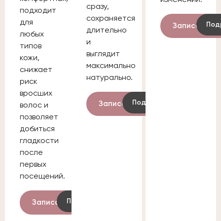
сразу,
подходит
сохраняется
для
Под
Записаться
длительно
любых
и
типов
выглядит
кожи,
максимально
снижает
натурально.
риск
вросших
Подробнее
Записаться
волос и
позволяет
добиться
гладкости
после
первых
посещений.
Подробнее
Записаться