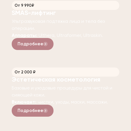
От 9 990₽
SMAS-лифтинг
Ультразвуковая подтяжка лица и тела без
операции.
Аппараты:
Ulthera, Ultraformer, Ultraskin.
Подробнее
От 2 000 ₽
Эстетическая косметология
Базовые и уходовые процедуры для чистой и
сияющей кожи.
Включает:
чистки, уходы, маски, массажи.
Подробнее