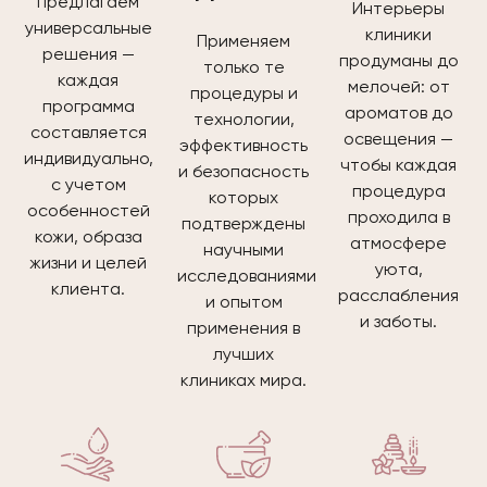
предлагаем
Интерьеры
универсальные
клиники
Применяем
решения —
продуманы до
только те
каждая
мелочей: от
процедуры и
программа
ароматов до
технологии,
составляется
освещения —
эффективность
индивидуально,
чтобы каждая
и безопасность
с учетом
процедура
которых
особенностей
проходила в
подтверждены
кожи, образа
атмосфере
научными
жизни и целей
уюта,
исследованиями
клиента.
расслабления
и опытом
и заботы.
применения в
лучших
клиниках мира.