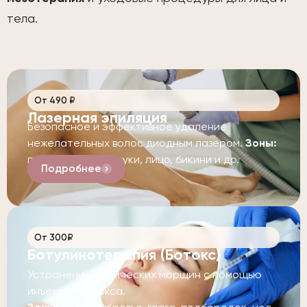
тела.
От 490 ₽
Лазерная эпиляция
Безопасное и эффективное удаление
нежелательных волос диодным лазером.
Зоны:
подмышки, ноги, руки, лицо, бикини и др.
Подробнее
От 300₽
Ботулинотерапия (Ботокс)
Устранение мимических морщин с помощью
инъекций ботокса.