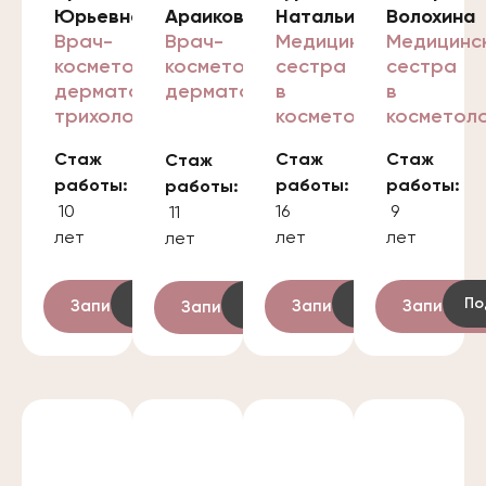
Юрьевна
Араиковна
Натальина
Волохина
Врач-
Врач-
Медицинская
Медицинс
косметолог,
косметолог,
сестра
сестра
дерматолог ,
дерматолог
в
в
трихолог
косметологии
косметоло
Стаж
Стаж
Стаж
Стаж
работы:
работы:
работы:
работы:
10
16
9
11
лет
лет
лет
лет
Подробнее
Подробнее
По
Подробнее
Записаться
Записаться
Записать
Записаться