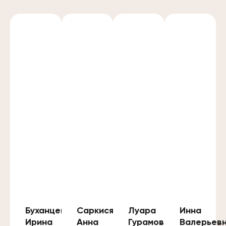
Буханцева
Саркисян
Луара
Инна
Ирина
Анна
Гурамовна
Валерьев