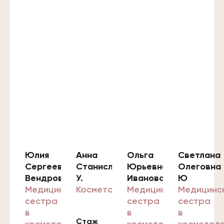
Юлия
Анна
Ольга
Светлана
Сергеевна
Станиславовна
Юрьевна
Олеговна
Вендрова
У.
Иванова
Ю
Медицинская
Косметолог
Медицинская
Медицинс
сестра
сестра
сестра
в
в
в
Стаж