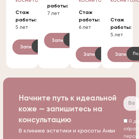
косметологии
косметологии
косметол
работы:
Стаж
Стаж
7 лет
работы:
работы:
Стаж
5 лет
6 лет
работы:
5 лет
Подробнее
Записаться
Подробнее
Записаться
Подробнее
По
Записаться
Записать
Начните путь к идеальной
коже — запишитесь на
консультацию​
Я д
обраб
В клинике эстетики и красоты Анви
персо