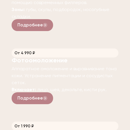
помощью современных филлеров.
Зоны:
губы, скулы, подбородок, носогубные
складки.
Подробнее
От 4 990 ₽
Фотоомоложение
Аппаратное омоложение и выравнивание тона
кожи. Устранение пигментации и сосудистых
сеток.
Включает:
лицо, шея, декольте, кисти рук.
Подробнее
От 1 990 ₽