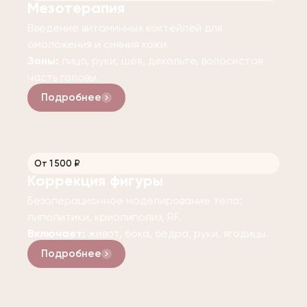
Мезотерапия
Введение витаминных коктейлей для
омоложения и сияния кожи.
Зоны:
лицо, руки, шея, декольте, волосистая
часть головы.
Подробнее
От 1 500 ₽
Коррекция фигуры
Безоперационное моделирование тела:
липолитики, криолиполиз, RF.
Включает:
живот, бока, бёдра, руки, ягодицы.
Подробнее