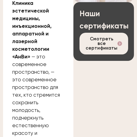
Клиника
эстетической
Наши
медицины,
сертификаты
инъекционной,
аппаратной и
Смотреть
лазерной
все
сертификаты
косметологии
«АнВи»
— это
современное
пространство, —
это современное
пространство для
тех, кто стремится
сохранить
молодость,
подчеркнуть
естественную
красоту и