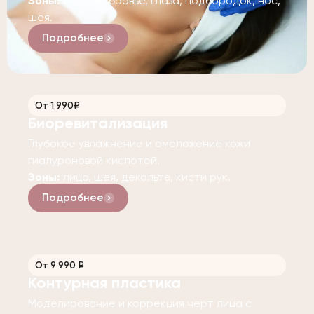
Зоны:
лоб, межбровье, глаза, подбородок, нос,
шея.
Подробнее
От 1 990₽
Биоревитализация
Глубокое увлажнение и омоложение кожи
гиалуроновой кислотой.
Зоны:
лицо, шея, декольте, кисти рук.
Подробнее
От 9 990 ₽
Контурная пластика
Моделирование и коррекция черт лица с