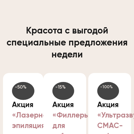
Красота с выгодой
специальные предложения
недели
-50%
-15%
-100%
Акция
Акция
Акция
«Лазерная
«Филлеры
«Ультразв
эпиляция
для
СМАС-