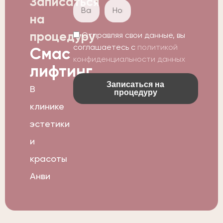
Записаться
на
процедуру
Отправляя свои данные, вы
соглашаетесь с
политикой
Смас
конфиденциальности данных
лифтинг
Записаться на
В
процедуру
клинике
эстетики
и
красоты
Анви