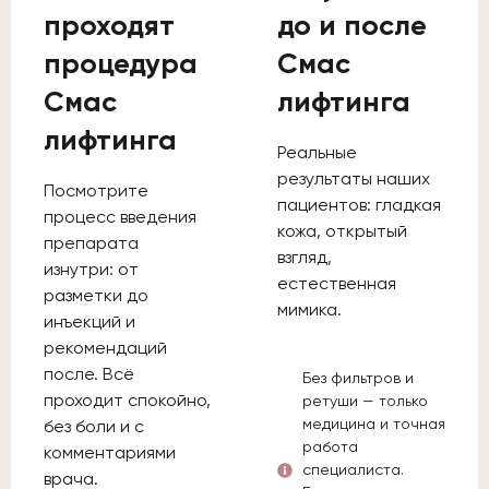
проходят
до и после
процедура
Смас
Смас
лифтинга
лифтинга
Реальные
результаты наших
Посмотрите
пациентов: гладкая
процесс введения
кожа, открытый
препарата
взгляд,
изнутри: от
естественная
разметки до
мимика.
инъекций и
рекомендаций
после. Всё
Без фильтров и
проходит спокойно,
ретуши — только
медицина и точная
без боли и с
работа
комментариями
специалиста.
врача.