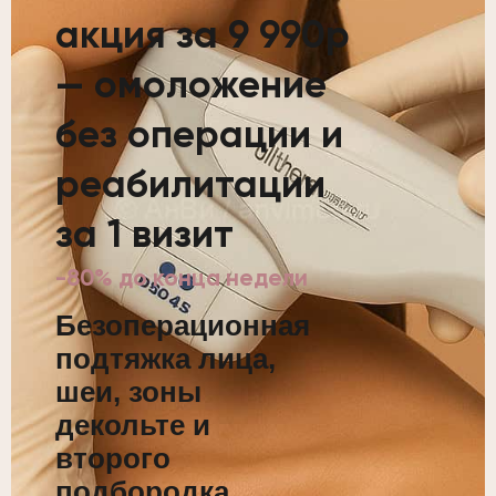
акция за 9 990р
— омоложение
без операции и
реабилитации
за 1 визит
-80% до конца недели
Безоперационная
подтяжка лица,
шеи, зоны
декольте и
второго
подбородка.