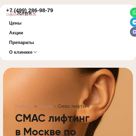
+7 (499) 286-98-79
Услуги
Обратный звонок
Цены
Акции
Препараты
О клинике
Главная
-
Услуги
-
Смас лифтинг
СМАС лифтинг
в Москве по