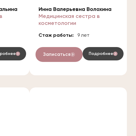
альина
Инна Валерьевна Волохина
в
Медицинская сестра в
косметологии​
Стаж работы:
9 лет
робнее
Подробнее
Записаться