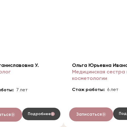
таниславовна У.
Ольга Юрьевна Иван
олог
Медицинская сестра 
косметологии
Стаж работы:
6 лет
аботы:
7 лет
Под
Подробнее
Записаться
аться