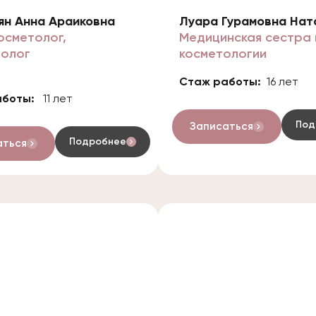
ян Анна Араиковна
Луара Гурамовна Нат
осметолог,
Медицинская сестра 
олог
косметологии
Стаж работы:
16 лет
аботы:
11 лет
Под
Записаться
Подробнее
аться