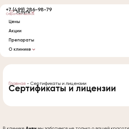
+7 (499) 286-98-79
Услуги
Обратный звонок
Цены
Акции
Препараты
О клинике
Главная
-
Сертификаты и лицензии
Сертификаты и лицензии
В клинике
Анви
мы заботимся не только о вашей красоте