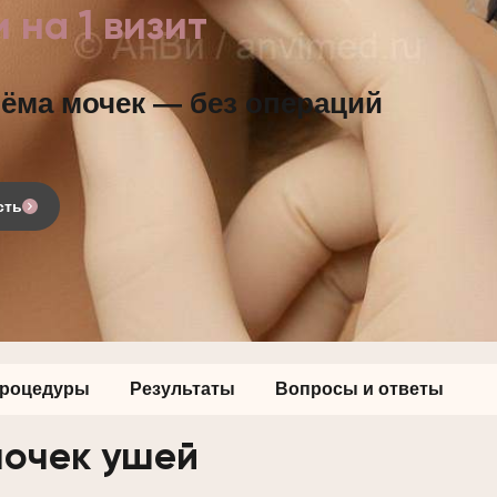
 на 1 визит
ёма мочек — без операций
сть
процедуры
Результаты
Вопросы и ответы
мочек ушей