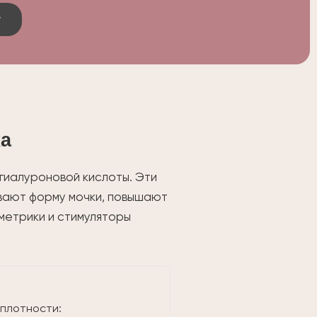
у
ха
 гиалуроновой кислоты. Эти
вают форму мочки, повышают
метрики и стимуляторы
плотности: