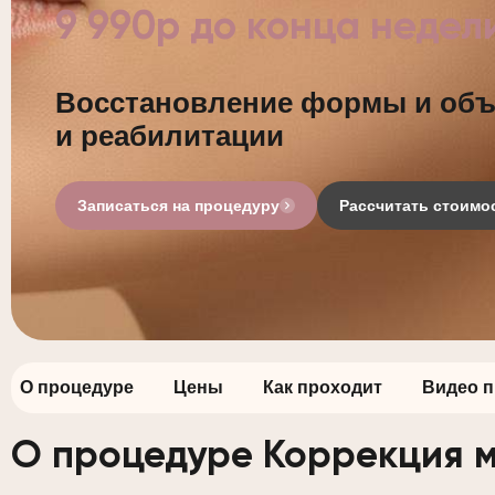
9 990р до конца недели
Восстановление формы и объ
и реабилитации
Записаться на процедуру
Рассчитать стоимо
О процедуре
Цены
Как проходит
Видео 
О процедуре Коррекция 