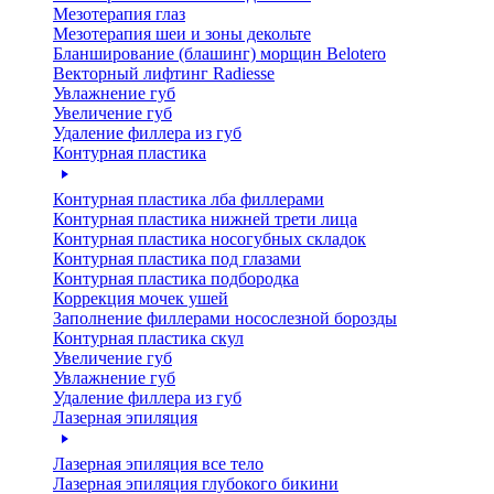
Мезотерапия глаз
Мезотерапия шеи и зоны декольте
Бланширование (блашинг) морщин Belotero
Векторный лифтинг Radiesse
Увлажнение губ
Увеличение губ
Удаление филлера из губ
Контурная пластика
Контурная пластика лба филлерами
Контурная пластика нижней трети лица
Контурная пластика носогубных складок
Контурная пластика под глазами
Контурная пластика подбородка
Коррекция мочек ушей
Заполнение филлерами носослезной борозды
Контурная пластика cкул
Увеличение губ
Увлажнение губ
Удаление филлера из губ
Лазерная эпиляция
Лазерная эпиляция все тело
Лазерная эпиляция глубокого бикини