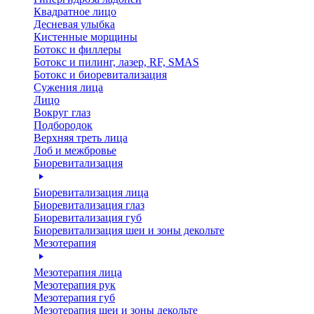
Квадратное лицо
Десневая улыбка
Кистенные морщины
Ботокс и филлеры
Ботокс и пилинг, лазер, RF, SMAS
Ботокс и биоревитализация
Сужения лица
Лицо
Вокруг глаз
Подбородок
Верхняя треть лица
Лоб и межбровье
Биоревитализация
Биоревитализация лица
Биоревитализация глаз
Биоревитализация губ
Биоревитализация шеи и зоны декольте
Мезотерапия
Мезотерапия лица
Мезотерапия рук
Мезотерапия губ
Мезотерапия шеи и зоны декольте