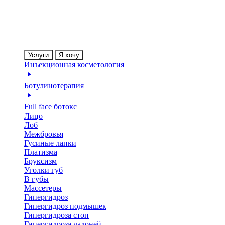
Услуги
Я хочу
Инъекционная косметология
Ботулинотерапия
Full face ботокс
Лицо
Лоб
Межбровья
Гусиные лапки
Платизма
Бруксизм
Уголки губ
В губы
Массетеры
Гипергидроз
Гипергидроз подмышек
Гипергидроза стоп
Гипергидроза ладоней