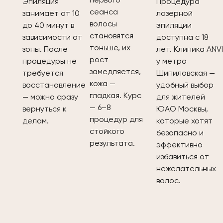
первого
Эпиляция
Процедура
сеанса
занимает от 10
лазерной
волосы
до 40 минут в
эпиляции
становятся
зависимости от
доступна с 18
тоньше, их
зоны. После
лет. Клиника ANV
рост
процедуры не
у метро
замедляется,
требуется
Шипиловская —
кожа —
восстановление
удобный выбор
гладкая. Курс
— можно сразу
для жителей
— 6–8
вернуться к
ЮАО Москвы,
процедур для
делам.
которые хотят
стойкого
безопасно и
результата.
эффективно
избавиться от
нежелательных
волос.