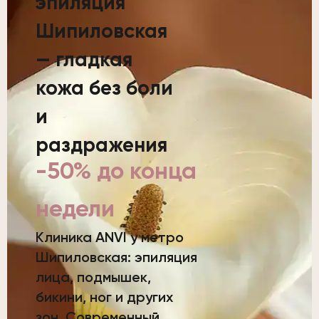
эпиляция
Шипиловская
— гладкая
кожа без боли
и
раздражения
-50% до конца
недели
Клиника ANVI у метро
Шипиловская: эпиляция
лица, подмышек,
бикини, ног и других
зон. Современный