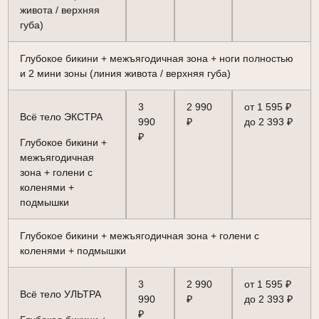
живота / верхняя
губа)
Глубокое бикини + межъягодичная зона + ноги полностью
и 2 мини зоны (линия живота / верхняя губа)
3
2 990
от 1 595 ₽
Всё тело ЭКСТРА
990
₽
до 2 393 ₽
₽
Глубокое бикини +
межъягодичная
зона + голени с
коленями +
подмышки
Глубокое бикини + межъягодичная зона + голени с
коленями + подмышки
3
2 990
от 1 595 ₽
Всё тело УЛЬТРА
990
₽
до 2 393 ₽
₽