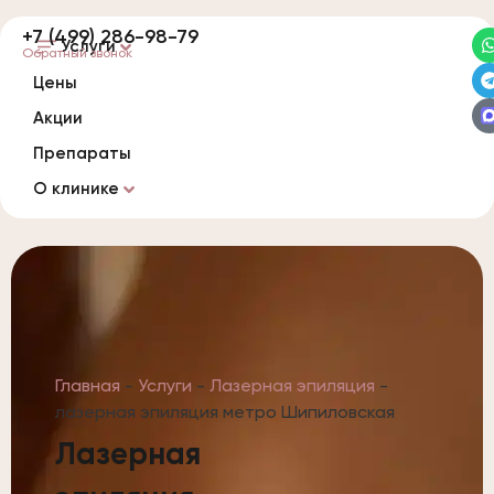
+7 (499) 286-98-79
Услуги
Обратный звонок
Цены
Акции
Препараты
О клинике
Главная
-
Услуги
-
Лазерная эпиляция
-
лазерная эпиляция метро Шипиловская
Лазерная