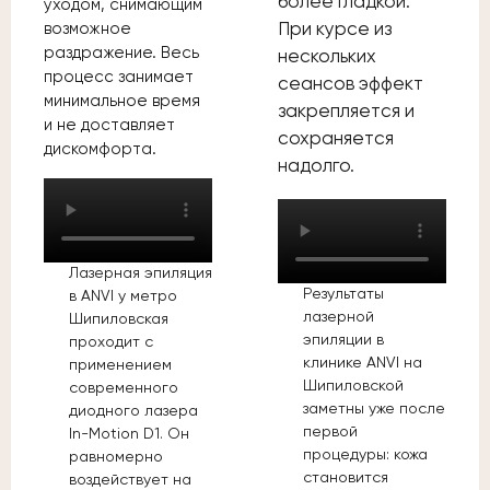
более гладкой.
уходом, снимающим
возможное
При курсе из
раздражение. Весь
нескольких
процесс занимает
сеансов эффект
минимальное время
закрепляется и
и не доставляет
сохраняется
дискомфорта.
надолго.
Лазерная эпиляция
Результаты
в ANVI у метро
лазерной
Шипиловская
эпиляции в
проходит с
клинике ANVI на
применением
Шипиловской
современного
заметны уже после
диодного лазера
первой
In-Motion D1. Он
процедуры: кожа
равномерно
становится
воздействует на