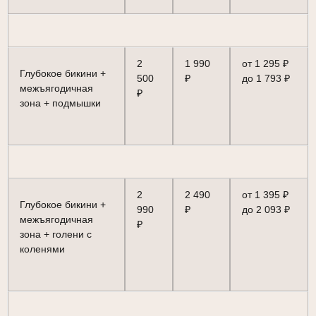
2
1 990
от 1 295 ₽
Глубокое бикини +
500
₽
до 1 793 ₽
межъягодичная
₽
зона + подмышки
2
2 490
от 1 395 ₽
Глубокое бикини +
990
₽
до 2 093 ₽
межъягодичная
₽
зона + голени с
коленями