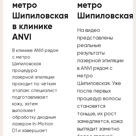
метро
метро
Шипиловская
Шипиловская
в клинике
На видео
ANVI
представлены
реальные
В клинике ANVI рядом
результаты
с метро
лазерной эпиляции
Шипиловская
в ANVI рядом с
процедура
метро
лазерной эпиляции
Шипиловская. Уже
проходит по чётким
этапам: специалист
после первых
подготавливает
процедур волосы
кожу, затем
становятся
выполняет
тоньше, их рост
обработку диодным
замедляется, кожа
лазером In-Motion
выглядит заметно
D1 и завершает