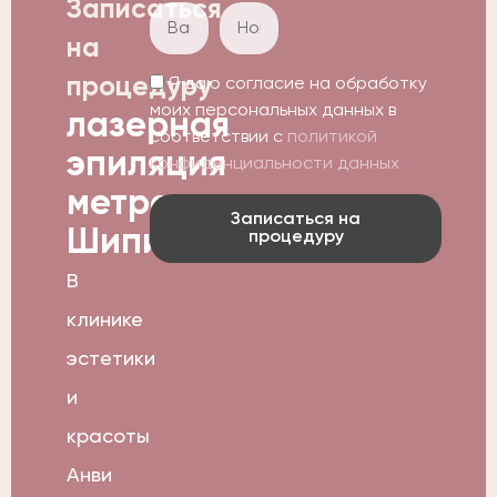
Записаться
на
процедуру
Я даю согласие на обработку
моих персональных данных в
лазерная
соответствии с
политикой
эпиляция
конфиденциальности данных
метро
Записаться на
Шипиловская
процедуру
В
клинике
эстетики
и
красоты
Анви