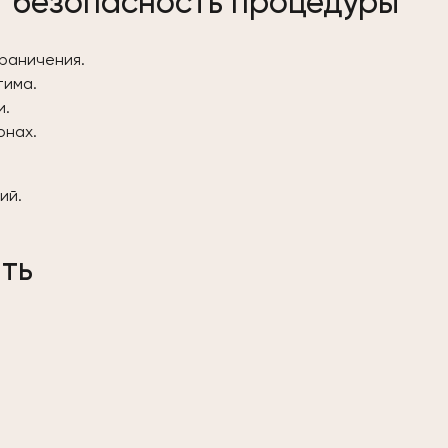
т безопасность процедуры
граничения.
тима.
и.
онах.
ий.
ть