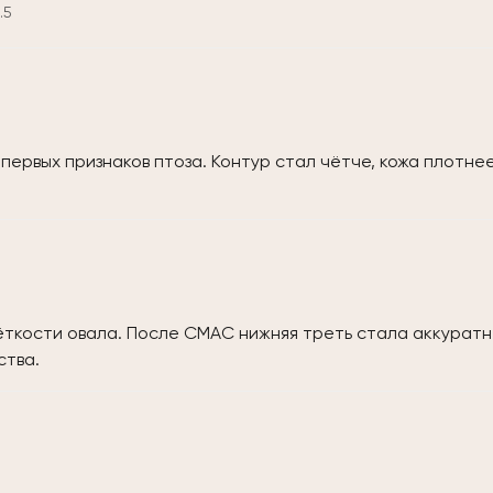
.5
первых признаков птоза. Контур стал чётче, кожа плотне
ёткости овала. После СМАС нижняя треть стала аккуратн
ства.