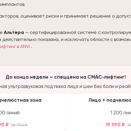
 имплантов.
 факторов, оценивает риски и принимает решение о допу
те
Альтера
— сертифицированной системе с контролируем
на действительно показана, и исключать области с возмо
ифтинг в ANVI
.
До конца недели — спеццена на СМАС-лифтинг!
ая ультразвуковая подтяжка лица и шеи без боли и реа
дчелюстная зона
Лицо + подчелюс
00 линий
1 200 ли
90 ₽
19 990 ₽
56 900 ₽
7