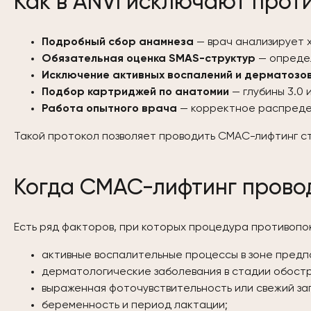
Как в ANVI исключают прот
Подробный сбор анамнеза
— врач анализирует 
Обязательная оценка SMAS-структур
— определ
Исключение активных воспалений и дерматозо
Подбор картриджей по анатомии
— глубины 3.0 
Работа опытного врача
— корректное распредел
Такой протокол позволяет проводить СМАС-лифтинг ст
Когда СМАС-лифтинг провод
Есть ряд факторов, при которых процедура противопо
активные воспалительные процессы в зоне предп
дерматологические заболевания в стадии обостр
выраженная фоточувствительность или свежий за
беременность и период лактации;