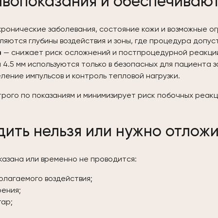
ивопоказания и обеспечиваю
хронические заболевания, состояние кожи и возможные о
яются глубины воздействия и зоны, где процедура допус
в
— снижает риск осложнений и постпроцедурной реакци
и 4.5 мм используются только в безопасных для пациента з
ение импульсов и контроль тепловой нагрузки.
рого по показаниям и минимизирует риск побочных реакц
ить нельзя или нужно отложи
казана или временно не проводится:
олагаемого воздействия;
ения;
гар;