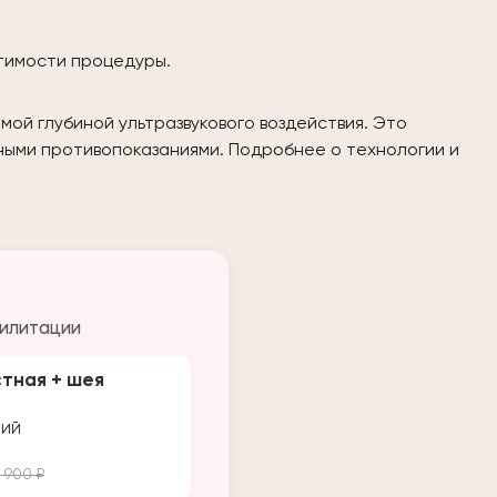
стимости процедуры.
ой глубиной ультразвукового воздействия. Это
жными противопоказаниями. Подробнее о технологии и
билитации
тная + шея
ний
6 900 ₽