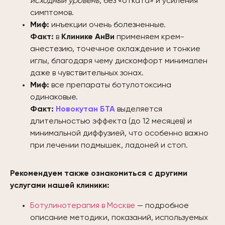
исходный уровень
, без «отката» и усиления
симптомов.
Миф:
инъекции очень болезненные.
Факт:
в
Клинике АнВи
применяем крем-
анестезию, точечное охлаждение и тонкие
иглы, благодаря чему дискомфорт минимален
даже в чувствительных зонах.
Миф:
все препараты ботулотоксина
одинаковые.
Факт:
Новокутан БТА
выделяется
длительностью эффекта (до 12 месяцев) и
минимальной диффузией, что особенно важно
при лечении подмышек, ладоней и стоп.
Рекомендуем также ознакомиться с другими
услугами нашей клиники:
Ботулинотерапия в Москве
— подробное
описание методики, показаний, используемых