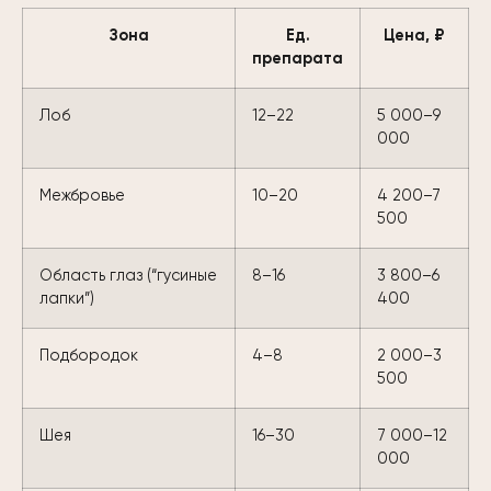
Зона
Ед.
Цена, ₽
препарата
Лоб
12–22
5 000–9
000
Межбровье
10–20
4 200–7
500
Область глаз (“гусиные
8–16
3 800–6
лапки”)
400
Подбородок
4–8
2 000–3
500
Шея
16–30
7 000–12
000