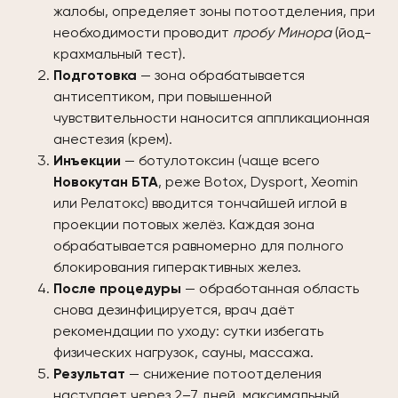
жалобы, определяет зоны потоотделения, при
необходимости проводит
пробу Минора
(йод-
крахмальный тест).
Подготовка
— зона обрабатывается
антисептиком, при повышенной
чувствительности наносится аппликационная
анестезия (крем).
Инъекции
— ботулотоксин (чаще всего
Новокутан БТА
, реже Botox, Dysport, Xeomin
или Релатокс) вводится тончайшей иглой в
проекции потовых желёз. Каждая зона
обрабатывается равномерно для полного
блокирования гиперактивных желез.
После процедуры
— обработанная область
снова дезинфицируется, врач даёт
рекомендации по уходу: сутки избегать
физических нагрузок, сауны, массажа.
Результат
— снижение потоотделения
наступает через 2–7 дней, максимальный