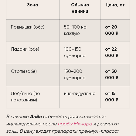
Зона
Обычно
Цена, от
единиц
Подмышки (обе)
50–100 на
от 20
каждую
000 ₽
Ладони (обе)
100–150
от 22
суммарно
000 ₽
Стопы (обе)
150–200
от 30
суммарно
000 ₽
Лоб/лицо (по
индивидуально
от 15
показаниям)
000 ₽
В клинике
АнВи
стоимость рассчитывается
индивидуально после
пробы Минора
и разметки
зоны. В цену входят препараты премиум-класса: