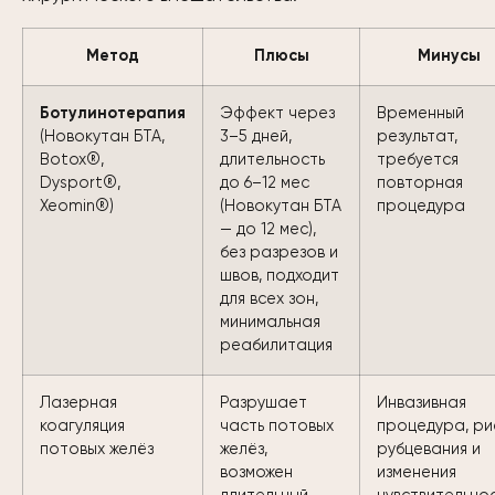
Метод
Плюсы
Минусы
Ботулинотерапия
Эффект через
Временный
(Новокутан БТА,
3–5 дней,
результат,
Botox®,
длительность
требуется
Dysport®,
до 6–12 мес
повторная
Xeomin®)
(Новокутан БТА
процедура
— до 12 мес),
без разрезов и
швов, подходит
для всех зон,
минимальная
реабилитация
Лазерная
Разрушает
Инвазивная
коагуляция
часть потовых
процедура, ри
потовых желёз
желёз,
рубцевания и
возможен
изменения