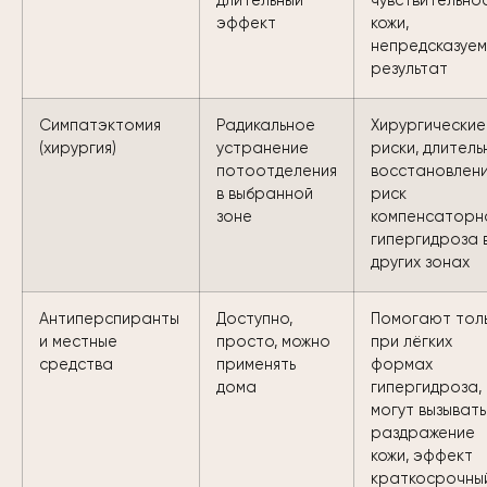
длительный
чувствительно
эффект
кожи,
непредсказуе
результат
Симпатэктомия
Радикальное
Хирургические
(хирургия)
устранение
риски, длител
потоотделения
восстановлени
в выбранной
риск
зоне
компенсаторн
гипергидроза 
других зонах
Антиперспиранты
Доступно,
Помогают тол
и местные
просто, можно
при лёгких
средства
применять
формах
дома
гипергидроза,
могут вызывать
раздражение
кожи, эффект
краткосрочны