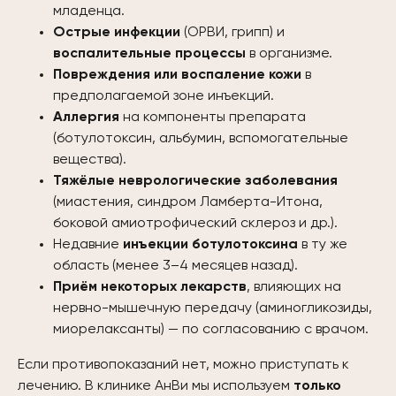
младенца.
Острые инфекции
(ОРВИ, грипп) и
воспалительные процессы
в организме.
Повреждения или воспаление кожи
в
предполагаемой зоне инъекций.
Аллергия
на компоненты препарата
(ботулотоксин, альбумин, вспомогательные
вещества).
Тяжёлые неврологические заболевания
(миастения, синдром Ламберта-Итона,
боковой амиотрофический склероз и др.).
Недавние
инъекции ботулотоксина
в ту же
область (менее 3–4 месяцев назад).
Приём некоторых лекарств
, влияющих на
нервно-мышечную передачу (аминогликозиды,
миорелаксанты) — по согласованию с врачом.
Если противопоказаний нет, можно приступать к
лечению. В клинике АнВи мы используем
только