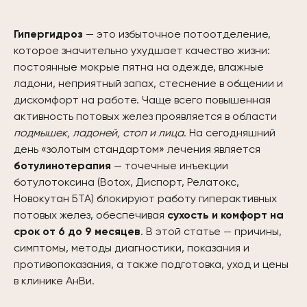
Гипергидроз
— это избыточное потоотделение,
которое значительно ухудшает качество жизни:
постоянные мокрые пятна на одежде, влажные
ладони, неприятный запах, стеснение в общении и
дискомфорт на работе. Чаще всего повышенная
активность потовых желез проявляется в области
подмышек, ладоней, стоп и лица
. На сегодняшний
день «золотым стандартом» лечения является
ботулинотерапия
— точечные инъекции
ботулотоксина (Botox, Диспорт, Релатокс,
Новокутан БТА) блокируют работу гиперактивных
потовых желез, обеспечивая
сухость и комфорт на
срок от 6 до 9 месяцев
. В этой статье — причины,
симптомы, методы диагностики, показания и
противопоказания, а также подготовка, уход и цены
в клинике АнВи.