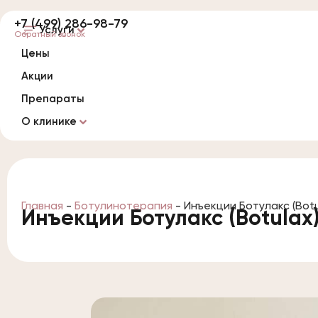
+7 (499) 286-98-79
Услуги
Обратный звонок
Цены
Акции
Препараты
О клинике
Главная
-
Ботулинотерапия
-
Инъекции Ботулакс (Botu
Инъекции Ботулакс (Botulax