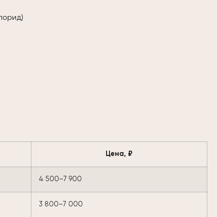
лорид)
Цена, ₽
4 500–7 900
3 800–7 000