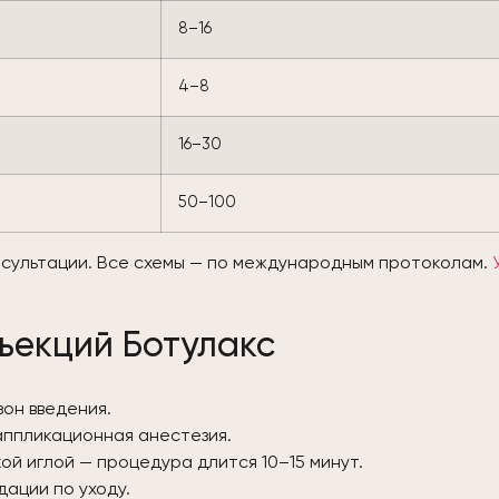
8–16
4–8
16–30
50–100
нсультации. Все схемы — по международным протоколам.
ъекций Ботулакс
зон введения.
аппликационная анестезия.
ой иглой — процедура длится 10–15 минут.
ации по уходу.