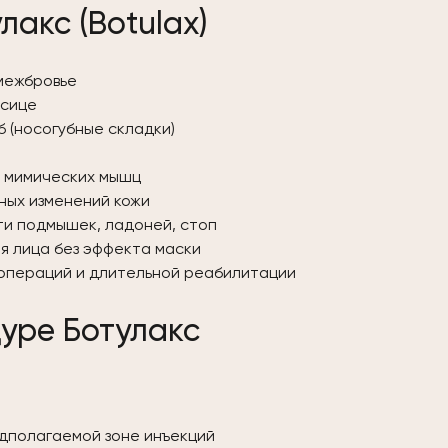
лакс (Botulax)
 межбровье
осице
б (носогубные складки)
с мимических мышц
ных изменений кожи
ти подмышек, ладоней, стоп
я лица без эффекта маски
 операций и длительной реабилитации
уре Ботулакс
едполагаемой зоне инъекций