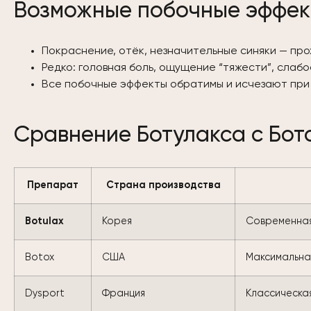
Возможные побочные эффе
Покраснение, отёк, незначительные синяки — прох
Редко: головная боль, ощущение “тяжести”, слаб
Все побочные эффекты обратимы и исчезают пр
Сравнение Ботулакса с Бот
Препарат
Страна производства
Botulax
Корея
Современная
Botox
США
Максимальна
Dysport
Франция
Классическа