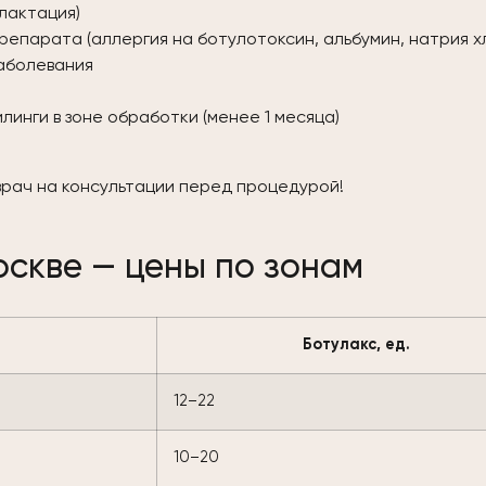
лактация)
епарата (аллергия на ботулотоксин, альбумин, натрия х
аболевания
инги в зоне обработки (менее 1 месяца)
рач на консультации перед процедурой!
оскве — цены по зонам
Ботулакс, ед.
12–22
10–20