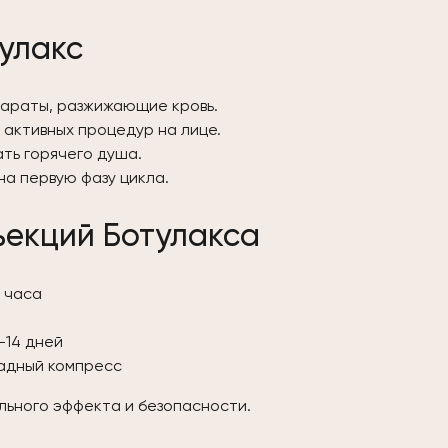
тулакс
параты, разжижающие кровь.
, активных процедур на лице.
ать горячего душа.
а первую фазу цикла.
ъекций Ботулакса
 часа
–14 дней
ладный компресс
льного эффекта и безопасности.